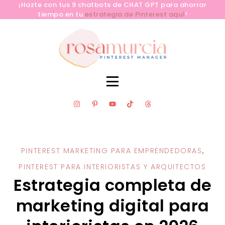
¡Hazte con tus 9 chatbots de CHAT GPT para ahorrar
tiempo en tu
estrategia de Pinterest aquí
!
SERVICIOS
CLUB PINLAB
RECURSOS GRATUITOS
PINTEREST MARKETING PARA EMPRENDEDORAS
,
APRENDE PINTEREST YA
PINTEREST PARA INTERIORISTAS Y ARQUITECTOS
BLOG
Estrategia completa de
CONTACTA
marketing digital para
SOBRE MÍ