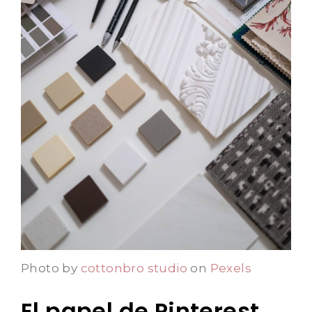
Photo by
cottonbro studio
on
Pexels
El papel de Pinterest