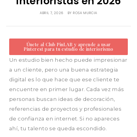
interioristas en 2026
PREGUNTAS FRECUENTES
TESTIMONIALES
ABRIL 7, 2026
BY
ROSA MURCIA
Únete al Club PinLAB y aprende a usar
Pinterest para tu estudio de interiorismo
Un estudio bien hecho puede impresionar
a un cliente, pero una buena estrategia
digital es lo que hace que ese cliente te
encuentre en primer lugar. Cada vez más
personas buscan ideas de decoración,
referencias de proyectos y profesionales
de confianza en internet. Si no apareces
ahí, tu talento se queda escondido.