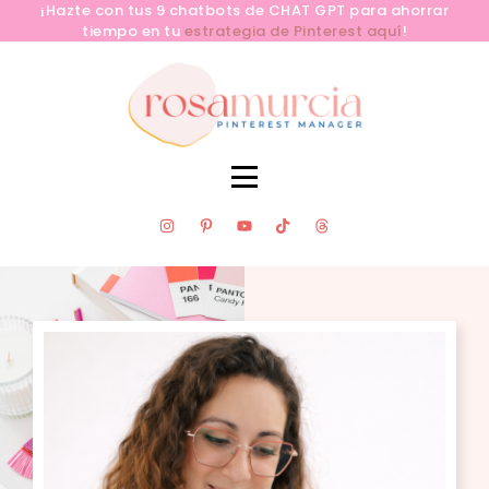
¡Hazte con tus 9 chatbots de CHAT GPT para ahorrar
tiempo en tu
estrategia de Pinterest aquí
!
SERVICIOS
CLUB PINLAB
RECURSOS GRATUITOS
APRENDE PINTEREST YA
BLOG
CONTACTA
SOBRE MÍ