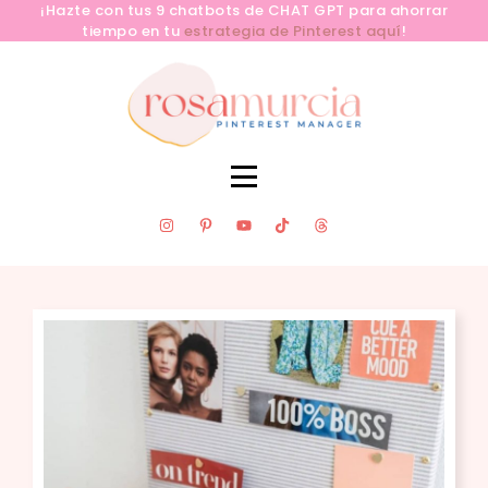
¡Hazte con tus 9 chatbots de CHAT GPT para ahorrar
tiempo en tu
estrategia de Pinterest aquí
!
SERVICIOS
CLUB PINLAB
RECURSOS GRATUITOS
APRENDE PINTEREST YA
BLOG
CONTACTA
SOBRE MÍ