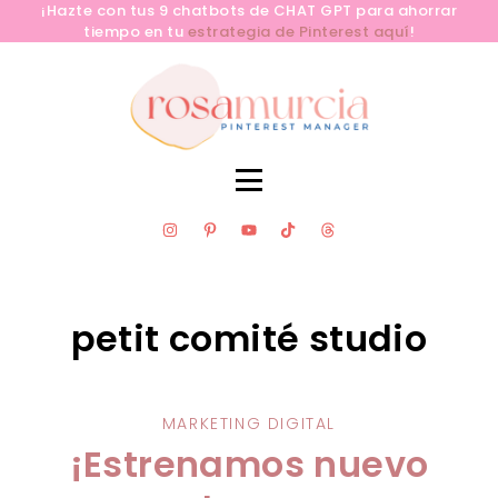
¡Hazte con tus 9 chatbots de CHAT GPT para ahorrar
tiempo en tu
estrategia de Pinterest aquí
!
SERVICIOS
CLUB PINLAB
RECURSOS GRATUITOS
petit comité studio
APRENDE PINTEREST YA
BLOG
CONTACTA
MARKETING DIGITAL
¡Estrenamos nuevo
SOBRE MÍ