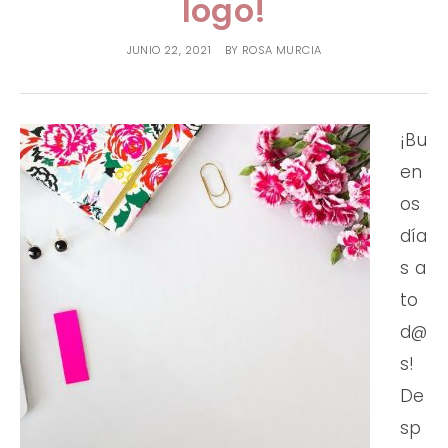
logo!
PREGUNTAS FRECUENTES
TESTIMONIALES
JUNIO 22, 2021
BY
ROSA MURCIA
¡Bu
en
os
día
s a
to
d@
s!
De
sp