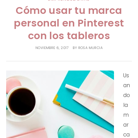
PREGUNTAS FRECUENTES
Cómo usar tu marca
TESTIMONIALES
personal en Pinterest
con los tableros
NOVIEMBRE 6, 2017
BY
ROSA MURCIA
Us
an
do
la
m
ar
ca