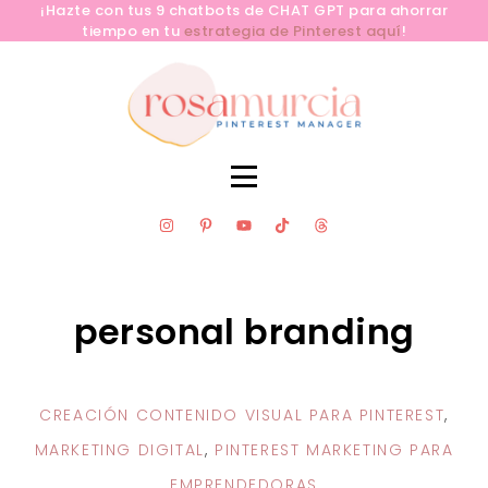
¡Hazte con tus 9 chatbots de CHAT GPT para ahorrar
tiempo en tu
estrategia de Pinterest aquí
!
SERVICIOS
CLUB PINLAB
RECURSOS GRATUITOS
personal branding
APRENDE PINTEREST YA
BLOG
CONTACTA
CREACIÓN CONTENIDO VISUAL PARA PINTEREST
,
MARKETING DIGITAL
,
PINTEREST MARKETING PARA
SOBRE MÍ
EMPRENDEDORAS