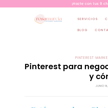
¡Hazte con tus 9 c
SERVICIOS
C
BLOG
CONT
PINTEREST MARK
Pinterest para nego
y có
JUNIO 14