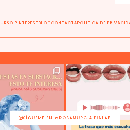
URSO PINTEREST
BLOG
CONTACTA
POLÍTICA DE PRIVACI
SÍGUEME EN @ROSAMURCIA.PINLAB