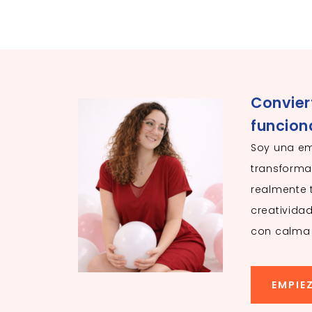
Convier
funcion
Soy una e
transforma
realmente 
creativida
con calma 
EMPIE