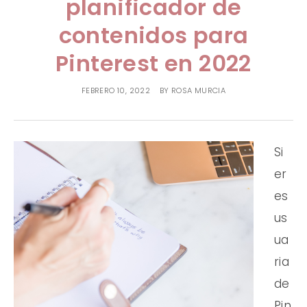
planificador de
PREGUNTAS FRECUENTES
contenidos para
TESTIMONIALES
Pinterest en 2022
FEBRERO 10, 2022
BY
ROSA MURCIA
Si
er
es
us
ua
ria
de
Pin