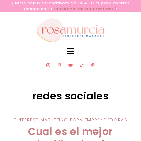
¡Hazte con tus 9 chatbots de CHAT GPT para ahorrar
tiempo en tu
estrategia de Pinterest aquí
!
SERVICIOS
CLUB PINLAB
RECURSOS GRATUITOS
redes sociales
APRENDE PINTEREST YA
BLOG
CONTACTA
PINTEREST MARKETING PARA EMPRENDEDORAS
Cual es el mejor
SOBRE MÍ